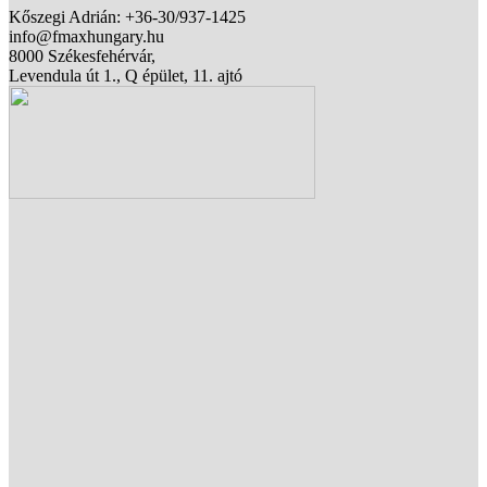
Kőszegi Adrián: +36-30/937-1425
info@fmaxhungary.hu
8000 Székesfehérvár,
Levendula út 1., Q épület, 11. ajtó